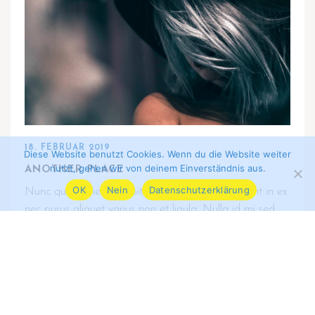
18. FEBRUAR 2019
Diese Website benutzt Cookies. Wenn du die Website weiter
nutzt, gehen wir von deinem Einverständnis aus.
ANOTHER PLACE
OK
Nein
Datenschutzerklärung
Nunc quis sapien suscipit, dignissim justo. Praesent in ex
nec purus aliquet varius non et ligula. Nulla id mi sed
libero tincidunt mattis vitae ac justo.
Datenschutz
*
Impressum
*
Sponsoren
© 2025 RB-BSG