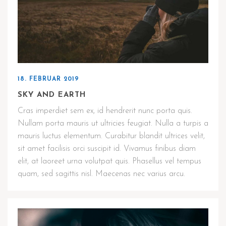
18. FEBRUAR 2019
SKY AND EARTH
Cras imperdiet sem ex, id hendrerit nunc porta quis.
Nullam porta mauris ut ultricies feugiat. Nulla a turpis a
mauris luctus elementum. Curabitur blandit ultrices velit,
sit amet facilisis orci suscipit id. Vivamus finibus diam
elit, at laoreet urna volutpat quis. Phasellus vel tempus
quam, sed sagittis nisl. Maecenas nec varius arcu.